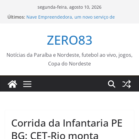
Pular
segunda-feira, agosto 10, 2026
para
Últimos:
Nave Empreendedora, um novo serviço de
o
capacitação e suporte para o carioca – Prefeitura
da Cidade do Rio de Janeiro
conteúdo
ZERO83
Contação de história sobre folclore e histórias de
Sorocaba é atração na Biblioteca Infantil nesta
quinta-feira (13) – Agência de Notícias
Banco de Leite do ICV intensifica ações do Agosto
Notícias da Paraíba e Nordeste, futebol ao vivo, jogos,
Dourado e fortalece rede de apoio à
Copa do Nordeste
amamentação
Nova Iguaçu lança II Torneio de Xadrez da Rede
Municipal
Pequenos Guardiões contra a Dengue
–
Prefeitura Estância Turística Guaratinguetá
Corrida da Infantaria PE
BG: CET-Rio monta