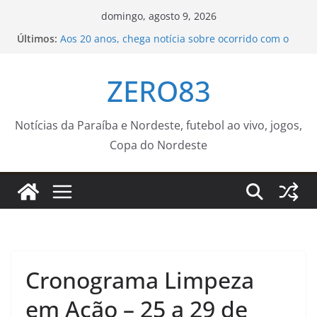
Pular
domingo, agosto 9, 2026
para
Últimos:
Aos 20 anos, chega notícia sobre ocorrido com o
o
filho de Wagner Moura
Secretaria Municipal de Saúde incentiva homens
conteúdo
ZERO83
a cuidar da saúde antes e durante a paternidade
Agosto terá dois eclipses; saiba como assistir aos
fenômenos
Prefeitura fecha ruas do Centro Histórico para
Notícias da Paraíba e Nordeste, futebol ao vivo, jogos,
atividades esportivas e culturais no fim de
Copa do Nordeste
semana
Batalha do Beco recebe Vulto MC e DJ Black neste
sábado com o apoio da Funjope
Cronograma Limpeza
em Ação – 25 a 29 de