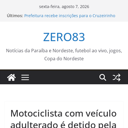
Pular
sexta-feira, agosto 7, 2026
para
Últimos:
Prefeitura recebe inscrições para o Cruzeirinho
o
2026 até a próxima sexta-feira (14) – Agência de
Notícias
conteúdo
ZERO83
Leo Bezerra sorteia apartamentos e realiza o
sonho da casa própria para 240 famílias
Cidade de Santos, no litoral de São Paulo, registra
ventos de 109 km/h
Notícias da Paraíba e Nordeste, futebol ao vivo, jogos,
Incêndio na Serra do Vulcão é controlado após
Copa do Nordeste
mais de 11 horas de combate
Cinema Pontos MIS | Programação de Agosto –
Prefeitura Estância Turística Guaratinguetá
Motociclista com veículo
adulterado é detido pela