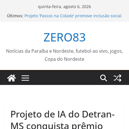
Pular
quinta-feira, agosto 6, 2026
para
Últimos:
Projeto ‘Passos na Cidade’ promove inclusão social
o
e fortalece cuidado em saúde mental por meio da
corrida
conteúdo
ZERO83
Empresas devem facilitar vacinação de
trabalhadores contra o sarampo
Piscinão de Ramos recebe serviço de manutenção
– Prefeitura da Cidade do Rio de Janeiro
Notícias da Paraíba e Nordeste, futebol ao vivo, jogos,
Confira as tabelas dos Jogos Escolares de
Copa do Nordeste
Sorocaba dos dias 10 a 14 de agosto – Agência de
Notícias
Nota de Pesar – IFSP
Projeto de IA do Detran-
MS conquista prêmio