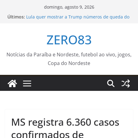
Pular
domingo, agosto 9, 2026
para
Últimos:
Lula quer mostrar a Trump números de queda do
o
desmatamento na Amazônia
Batalha do Beco recebe Vulto MC e DJ Black neste
conteúdo
ZERO83
sábado com o apoio da Funjope
Aos 20 anos, chega notícia sobre ocorrido com o
filho de Wagner Moura
Zumba, Sabadinho Bom e Batalha do Beco
Notícias da Paraíba e Nordeste, futebol ao vivo, jogos,
transformam o Centro Histórico em ponto de
Copa do Nordeste
encontro
CET-Rio altera trânsito no entorno do estádio
Nilton Santos para Botafogo x Fluminense, no
sábado (08/08) – Prefeitura da Cidade do Rio de
Janeiro
MS registra 6.360 casos
confirmados de