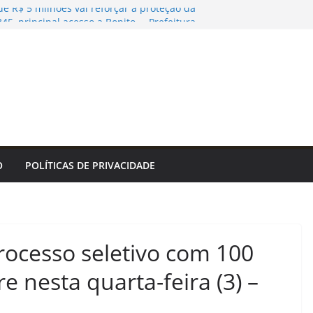
de R$ 5 milhões vai reforçar a proteção da
5, principal acesso a Bonito. – Prefeitura
Bonito
lhador de Aquidauana leva serviços e
o programa Meu Bairro Acontece
iamento ambiental são inconstitucionais,
atenderá na região central na próxima
cia de Notícias
João Pessoa abre inscrições para cursos
orte e costura, confeitaria e salgateria
O
POLÍTICAS DE PRIVACIDADE
rocesso seletivo com 100
 nesta quarta-feira (3) –