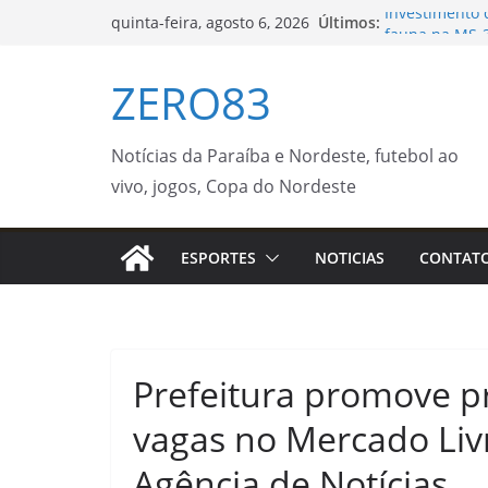
Pular
Investimento 
Últimos:
quinta-feira, agosto 6, 2026
fauna na MS-34
para
Municipal de 
o
ZERO83
Casa do Traba
conteúdo
orientações a
Leis do licenc
avalia DPU
Notícias da Paraíba e Nordeste, futebol ao
Procon Móvel 
vivo, jogos, Copa do Nordeste
semana – Agên
Prefeitura de 
gratuitos de c
ESPORTES
NOTICIAS
CONTAT
Prefeitura promove p
vagas no Mercado Livre
Agência de Notícias