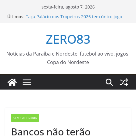
Pular
sexta-feira, agosto 7, 2026
para
Últimos:
Taça Palácio dos Tropeiros 2026 tem único jogo
o
neste domingo (9) – Agência de Notícias
Secretaria da Receita prorroga prazo para
conteúdo
ZERO83
pagamento do ISS de julho
Lei amplia punição a crimes sexuais online contra
crianças; entenda
Capacitação e inovação para uma gestão pública
Notícias da Paraíba e Nordeste, futebol ao vivo, jogos,
mais eficiente! – Prefeitura Estância Turística
Copa do Nordeste
Guaratinguetá
Prefeitura amplia Rio Rotativo Digital para a orla
da Zona Sul – Prefeitura da Cidade do Rio de
Janeiro
SEM CATEGORIA
Bancos não terão