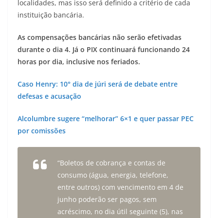
localidades, mas isso será definido a critério de cada
instituição bancária.
As compensações bancárias não serão efetivadas
durante o dia 4. Já o PIX continuará funcionando 24
horas por dia, inclusive nos feriados.
Caso Henry: 10° dia de júri será de debate entre
defesas e acusação
Alcolumbre sugere “melhorar” 6×1 e quer passar PEC
por comissões
“Boletos de cobrança e contas de
consumo (água, energia, telefone,
entre outros) com vencimento em 4 de
junho poderão ser pagos, sem
acréscimo, no dia útil seguinte (5), nas