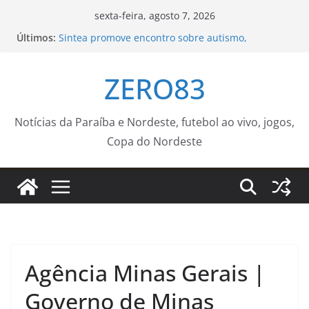
Pular
sexta-feira, agosto 7, 2026
para
Últimos:
Sintea promove encontro sobre autismo,
o
comunicação alternativa e inclusão em Sorocaba –
Agência de Notícias
conteúdo
ZERO83
Taça Palácio dos Tropeiros 2026 tem único jogo
neste domingo (9) – Agência de Notícias
Prefeitura de João Pessoa fortalece rede de
proteção às mulheres e entende que acolher é
Notícias da Paraíba e Nordeste, futebol ao vivo, jogos,
salvar vidas
Copa do Nordeste
Guaratinguetá realizará ação de vacinação contra
a Febre Amarela na região da Rocinha – Prefeitura
Estância Turística Guaratinguetá
Trump assina decretos e restringe cidadania por
nascimento
Agência Minas Gerais |
Governo de Minas