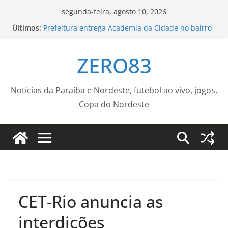
Pular
segunda-feira, agosto 10, 2026
para
Últimos:
Prefeitura entrega Academia da Cidade no bairro
o
dos Bancários e amplia acesso gratuito à
atividade física
conteúdo
ZERO83
Memória é fundamental na literatura, diz escritor
Milton Hatoum
Moradores da 2ª, 3ª e 14ª Regiões participam de
audiência pública do ‘Você Prefeito’ em
Notícias da Paraíba e Nordeste, futebol ao vivo, jogos,
Mangabeira
Copa do Nordeste
Agosto Dourado reforça a importância da
amamentação e da vacinação para a saúde das
crianças
Jovem falece ao lado da mãe e da avó
CET-Rio anuncia as
interdições