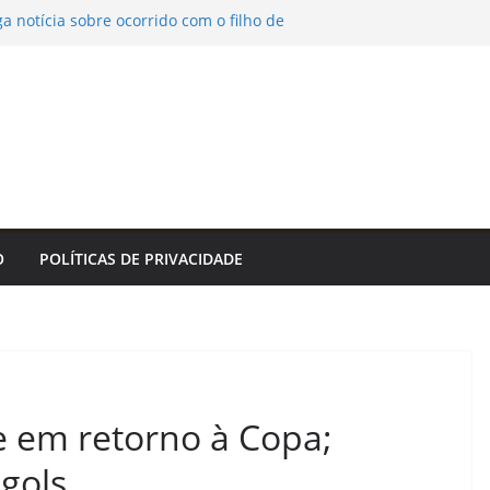
a notícia sobre ocorrido com o filho de
ipal de Saúde incentiva homens a cuidar
 durante a paternidade
eclipses; saiba como assistir aos
ruas do Centro Histórico para atividades
turais no fim de semana
recebe Vulto MC e DJ Black neste sábado
Funjope
O
POLÍTICAS DE PRIVACIDADE
e em retorno à Copa;
gols