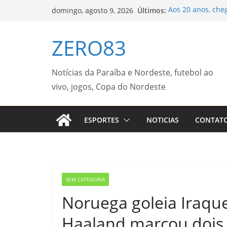
Pular
Últimos:
Aos 20 anos, cheg
domingo, agosto 9, 2026
para
Wagner Moura
Secretaria Munic
o
ZERO83
da saúde antes e
conteúdo
Agosto terá dois 
fenômenos
Prefeitura fecha 
Notícias da Paraíba e Nordeste, futebol ao
esportivas e cul
vivo, jogos, Copa do Nordeste
Batalha do Beco 
com o apoio da 
ESPORTES
NOTICIAS
CONTAT
SEM CATEGORIA
Noruega goleia Iraqu
Haaland marcou dois 