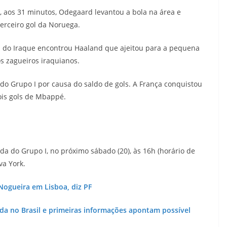
, aos 31 minutos, Odegaard levantou a bola na área e
terceiro gol da Noruega.
rea do Iraque encontrou Haaland que ajeitou para a pequena
os zagueiros iraquianos.
do Grupo I por causa do saldo de gols. A França conquistou
ois gols de Mbappé.
a do Grupo I, no próximo sábado (20), às 16h (horário de
va York.
ogueira em Lisboa, diz PF
ida no Brasil e primeiras informações apontam possível