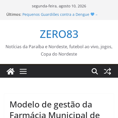
Pular
segunda-feira, agosto 10, 2026
para
Últimos:
Pequenos Guardiões contra a Dengue
–
o
Prefeitura Estância Turística Guaratinguetá
Lula lamenta terremoto na Colômbia: “Brasil
conteúdo
ZERO83
permanece à disposição”
Contação de história sobre folclore e histórias de
Sorocaba é atração na Biblioteca Infantil nesta
quinta-feira (13) – Agência de Notícias
Notícias da Paraíba e Nordeste, futebol ao vivo, jogos,
Banco de Leite do ICV intensifica ações do Agosto
Copa do Nordeste
Dourado e fortalece rede de apoio à
amamentação
Nova Iguaçu lança II Torneio de Xadrez da Rede
Municipal
Modelo de gestão da
Farmácia Municipal de