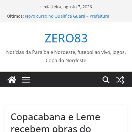
Pular
sexta-feira, agosto 7, 2026
para
Últimos:
Novo curso no Qualifica Guará – Prefeitura
o
Estância Turística Guaratinguetá
Concertos com Orquestra Sinfônica e Hugo Rafael
conteúdo
ZERO83
celebram aniversário de 372 anos de Sorocaba –
Agência de Notícias
Polícia Federal indicia 16 pessoas por queda de
avião da Voepass
Notícias da Paraíba e Nordeste, futebol ao vivo, jogos,
IFSP debate políticas culturais e troca
Copa do Nordeste
experiências no Forcult Sudeste – IFSP
Seinfra finaliza semana com operação tapa-
buraco e outros serviços de manutenção em 53
bairros
Copacabana e Leme
recebem obras do