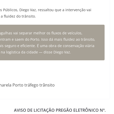
 Públicos, Diego Vaz, ressaltou que a intervenção vai
a fluidez do trânsito.
ulhas vai separar melhor os fluxos de veículos,
ram e saem do Porto. Isso dá mais fluidez ao trânsito,
is seguro e eficiente. É uma obra de conservação viária
na logística da cidade — disse Diego Vaz.
arela Porto tráfego trânsito
AVISO DE LICITAÇÃO PREGÃO ELETRÔNICO Nº.