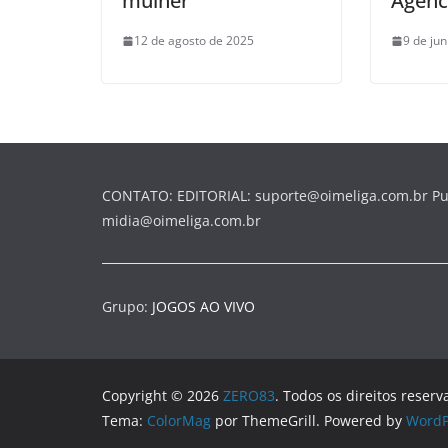
mulher
Agênc
12 de agosto de 2025
9 de ju
CONTATO: EDITORIAL: suporte@oimeliga.com.br Pu
midia@oimeliga.com.br
Grupo:
JOGOS AO VIVO
Copyright © 2026
ZERO83
. Todos os direitos reserv
Tema:
ColorMag
por ThemeGrill. Powered by
WordP