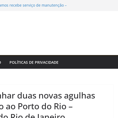
Ramos recebe serviço de manutenção –
 Cidade do Rio de Janeiro
nvivência promovem saúde, autonomia e
vida para pessoas idosas em João Pessoa
ltivo de orquídeas é realizada no Jardim
orocaba neste sábado (8) – Agência de
eforça importância da vacinação contra
rta para a segunda dose
m facilitar vacinação de trabalhadores
ampo
O
POLÍTICAS DE PRIVACIDADE
anhar duas novas agulhas
o ao Porto do Rio –
do Rio de Janeiro