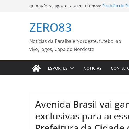
Pular
Últimos:
Piscinão de 
quinta-feira, agosto 6, 2026
para
Prefeitura da
Grupos de co
o
ZERO83
qualidade de 
conteúdo
Oficina de cu
Botânico de S
Notícias
Notícias da Paraíba e Nordeste, futebol ao
João Pessoa r
vivo, jogos, Copa do Nordeste
dengue e ale
Empresas deve
contra o sar
ESPORTES
NOTICIAS
CONTAT
Avenida Brasil vai g
exclusivas para acess
Prefeitura da Cidade 