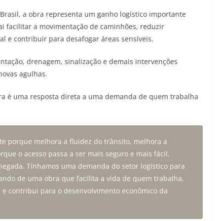
 Brasil, a obra representa um ganho logístico importante
vai facilitar a movimentação de caminhões, reduzir
l e contribuir para desafogar áreas sensíveis.
entação, drenagem, sinalização e demais intervenções
novas agulhas.
bra é uma resposta direta a uma demanda de quem trabalha
e porque melhora a fluidez do trânsito, melhora a
rque o acesso passa a ser mais seguro e mais fácil,
chegada. Tínhamos uma demanda do setor logístico para
lando de uma obra que facilita a vida de quem trabalha,
l e contribui para o desenvolvimento econômico da