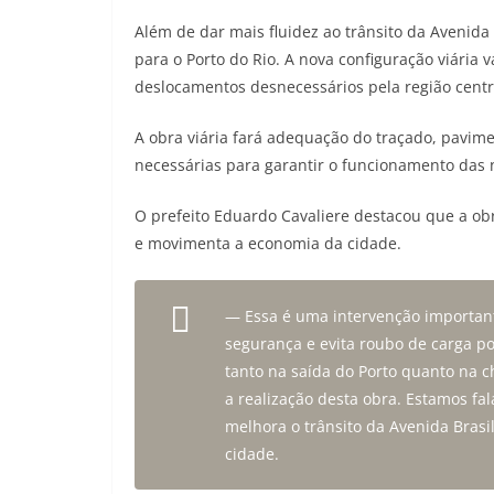
Além de dar mais fluidez ao trânsito da Avenida
para o Porto do Rio. A nova configuração viária 
deslocamentos desnecessários pela região centra
A obra viária fará adequação do traçado, pavim
necessárias para garantir o funcionamento das 
O prefeito Eduardo Cavaliere destacou que a o
e movimenta a economia da cidade.
— Essa é uma intervenção important
segurança e evita roubo de carga po
tanto na saída do Porto quanto na 
a realização desta obra. Estamos fa
melhora o trânsito da Avenida Brasi
cidade.