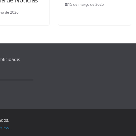
ia de Notícias
15 de março de 2025
nho de 2026
blicidade:
ados.
ress
.