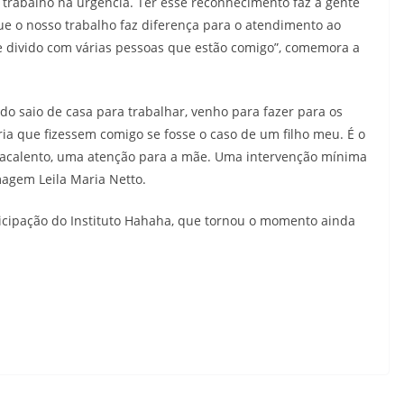
 trabalho na urgência. Ter esse reconhecimento faz a gente
ue o nosso trabalho faz diferença para o atendimento ao
 e divido com várias pessoas que estão comigo”, comemora a
do saio de casa para trabalhar, venho para fazer para os
a que fizessem comigo se fosse o caso de um filho meu. É o
 acalento, uma atenção para a mãe. Uma intervenção mínima
magem Leila Maria Netto.
cipação do Instituto Hahaha, que tornou o momento ainda