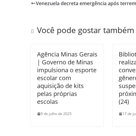
Venezuela decreta emergência após terre
Você pode gostar também
Agência Minas Gerais
Biblio
| Governo de Minas
realiz
impulsiona o esporte
conve
escolar com
gênero
aquisição de kits
suspe
pelas próprias
próxim
escolas
(24)
9 de julho de 2025
17 de j