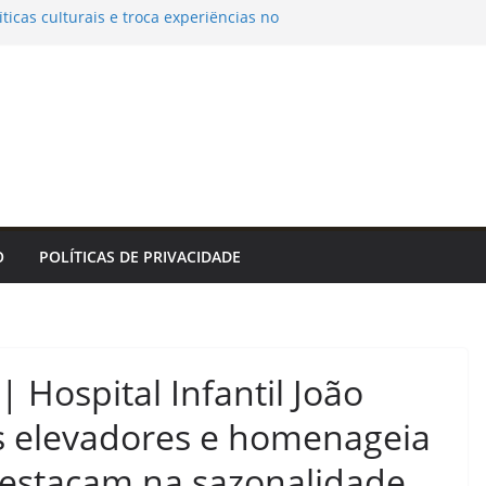
íticas culturais e troca experiências no
 – IFSP
Guaratinguetá divulga novo cronograma dos
 – Prefeitura Estância Turística
m ladrão de ar-condicionado no Centro do
a da Cidade do Rio de Janeiro
Orquestra Sinfônica e Hugo Rafael
rsário de 372 anos de Sorocaba – Agência
 indicia 16 pessoas por queda de avião da
O
POLÍTICAS DE PRIVACIDADE
 Hospital Infantil João
os elevadores e homenageia
 destacam na sazonalidade