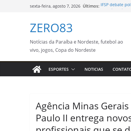
Pular
Últimos:
IFSP debate pol
sexta-feira, agosto 7, 2026
para
Forcult Sudeste
Prefeitura de 
o
ZERO83
editais da PNAB
conteúdo
Guaratinguetá
Guardas prende
Rio – Prefeitur
Notícias da Paraíba e Nordeste, futebol ao
Concertos com 
vivo, jogos, Copa do Nordeste
celebram anive
de Notícias
Polícia Federal
ESPORTES
NOTICIAS
CONTAT
Voepass
Agência Minas Gerais |
Paulo II entrega nov
profissionais que se