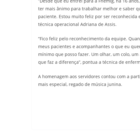
“Desde que eu entrei para a Fhemig, há 16 anos,
ter mais ânimo para trabalhar melhor e saber q
paciente. Estou muito feliz por ser reconhecida
técnica operacional Adriana de Assis.
“Fico feliz pelo reconhecimento da equipe. Quan
meus pacientes e acompanhantes o que eu queri
mínimo que posso fazer. Um olhar, um colo, um
que faz a diferença”, pontua a técnica de enfer
A homenagem aos servidores contou com a parti
mais especial, regado de música junina.