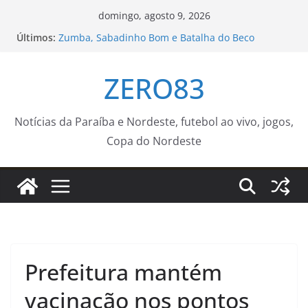
Pular
domingo, agosto 9, 2026
para
Últimos:
Zumba, Sabadinho Bom e Batalha do Beco
o
transformam o Centro Histórico em ponto de
encontro
conteúdo
ZERO83
Agosto terá dois eclipses; saiba como assistir aos
fenômenos
Prefeitura fecha ruas do Centro Histórico para
atividades esportivas e culturais no fim de
Notícias da Paraíba e Nordeste, futebol ao vivo, jogos,
semana
Copa do Nordeste
Batalha do Beco recebe Vulto MC e DJ Black neste
sábado com o apoio da Funjope
Aos 20 anos, chega notícia sobre ocorrido com o
filho de Wagner Moura
Prefeitura mantém
vacinação nos pontos