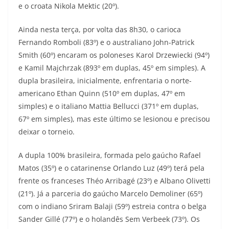
e o croata Nikola Mektic (20º).
Ainda nesta terça, por volta das 8h30, o carioca
Fernando Romboli (83º) e o australiano John-Patrick
Smith (60º) encaram os poloneses Karol Drzewiecki (94º)
e Kamil Majchrzak (893º em duplas, 45º em simples). A
dupla brasileira, inicialmente, enfrentaria o norte-
americano Ethan Quinn (510º em duplas, 47º em
simples) e o italiano Mattia Bellucci (371º em duplas,
67º em simples), mas este último se lesionou e precisou
deixar o torneio.
A dupla 100% brasileira, formada pelo gaúcho Rafael
Matos (35º) e o catarinense Orlando Luz (49º) terá pela
frente os franceses Théo Arribagé (23º) e Albano Olivetti
(21º). Já a parceria do gaúcho Marcelo Demoliner (65º)
com o indiano Sriram Balaji (59º) estreia contra o belga
Sander Gillé (77º) e o holandês Sem Verbeek (73º). Os