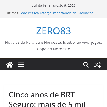
Pular
quinta-feira, agosto 6, 2026
para
Últimos:
João Pessoa reforça importância da vacinação
o
contra dengue e alerta para a segunda dose
Supercampeonato Veterano 2026 segue com oito
conteúdo
ZERO83
jogos neste sábado (8) – Agência de Notícias
Flipelô começa em Salvador com música, poesia e
grande participação
Grupos de convivência promovem saúde,
Notícias da Paraíba e Nordeste, futebol ao vivo, jogos,
autonomia e qualidade de vida para pessoas
Copa do Nordeste
idosas em João Pessoa
Oficina de cultivo de orquídeas é realizada no
Jardim Botânico de Sorocaba neste sábado (8) –
Agência de Notícias
Cinco anos de BRT
Seguro: mais de 5 mil