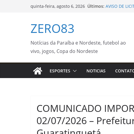
Pular
Últimos:
AVISO DE LIC
quinta-feira, agosto 6, 2026
para
REGISTRO DE
CARGAS DE GÁ
o
ZERO83
INDUSTRIAL,
conteúdo
COMODATO, Q
NECESSIDADE
– Prefeitura M
Notícias da Paraíba e Nordeste, futebol ao
Prefeitura re
vivo, jogos, Copa do Nordeste
após fim das f
STF suspende 
Estudantes: a
ESPORTES
NOTICIAS
CONTAT
representação 
Pesquisa do P
da gasolina c
COMUNICADO IMPORT
02/07/2026 – Prefeitur
Guaratinguetá