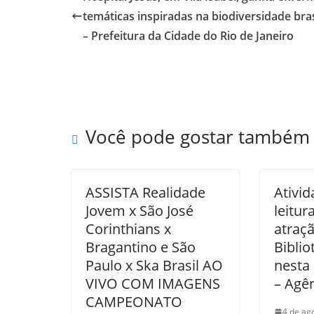
temáticas inspiradas na biodiversidade bras
– Prefeitura da Cidade do Rio de Janeiro
Você pode gostar também
ASSISTA Realidade
Ativid
Jovem x São José
leitur
Corinthians x
atraçã
Bragantino e São
Biblio
Paulo x Ska Brasil AO
nesta 
VIVO COM IMAGENS
– Agên
CAMPEONATO
4 de ag