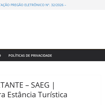
ITAÇÃO PREGÃO ELETRÔNICO Nº. 32/2026 –
 PREÇOS PARA FUTURA AQUISIÇÃO DE
S OXIGÊNIO MEDICINAL E GÁS OXIGÊNIO
 COM FORNECIMENTO DE CILINDROS EM
UANDO APLICÁVEL, PARA ATENDER AS
S DA PREFEITURA MUNICIPAL DE BONITO/MS.
unicipal de Bonito
toma ações educativas de trânsito em escolas
érias – Agência de Notícias
julgamento de lei que proíbe jogos de azar
judem a construir as regras das entidades de
O
POLÍTICAS DE PRIVACIDADE
estudantil do IFSP! – IFSP
rocon-JP registra queda nos menores preços
omum e do álcool
ANTE – SAEG |
a Estância Turística