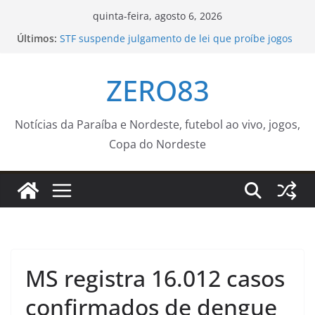
Pular
quinta-feira, agosto 6, 2026
para
Últimos:
STF suspende julgamento de lei que proíbe jogos
o
de azar
Novo curso no Qualifica Guará – Prefeitura
conteúdo
ZERO83
Estância Turística Guaratinguetá
JUVRio abre 250 vagas para curso gratuito de
redação e workshops de qualificação profissional
– Prefeitura da Cidade do Rio de Janeiro
Notícias da Paraíba e Nordeste, futebol ao vivo, jogos,
Detran-MS disponibiliza serviços e atividades
Copa do Nordeste
educativas em feirão de veículos neste fim de
semana
Prefeitura retoma ações educativas de trânsito em
escolas após fim das férias – Agência de Notícias
MS registra 16.012 casos
confirmados de dengue