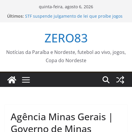
Pular
quinta-feira, agosto 6, 2026
para
Últimos:
STF suspende julgamento de lei que proíbe jogos
o
de azar
Novo curso no Qualifica Guará – Prefeitura
conteúdo
ZERO83
Estância Turística Guaratinguetá
JUVRio abre 250 vagas para curso gratuito de
redação e workshops de qualificação profissional
– Prefeitura da Cidade do Rio de Janeiro
Notícias da Paraíba e Nordeste, futebol ao vivo, jogos,
Detran-MS disponibiliza serviços e atividades
Copa do Nordeste
educativas em feirão de veículos neste fim de
semana
Prefeitura retoma ações educativas de trânsito em
escolas após fim das férias – Agência de Notícias
Agência Minas Gerais |
Governo de Minas