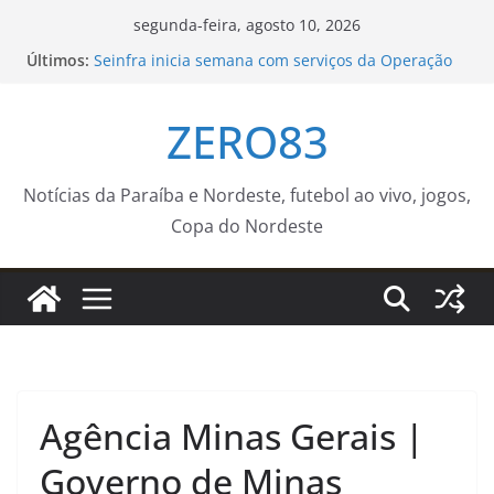
Pular
segunda-feira, agosto 10, 2026
para
Últimos:
Seinfra inicia semana com serviços da Operação
o
Tapa-Buraco em quase 50 bairros de João Pessoa
Agosto Dourado reforça a importância da
conteúdo
ZERO83
amamentação e da vacinação para a saúde das
crianças
Jovem falece ao lado da mãe e da avó
Prefeitura entrega Academia da Cidade no bairro
Notícias da Paraíba e Nordeste, futebol ao vivo, jogos,
dos Bancários e amplia acesso gratuito à
Copa do Nordeste
atividade física
Projeto aproxima comunidades de equipamentos
culturais em Salvador
Agência Minas Gerais |
Governo de Minas