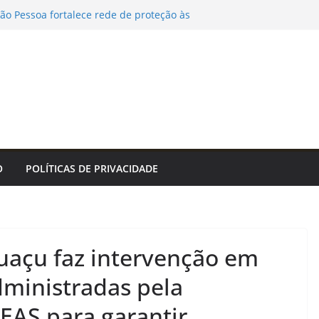
oão Pessoa fortalece rede de proteção às
ende que acolher é salvar vidas
ção a crimes sexuais online contra crianças;
inovação para uma gestão pública mais
efeitura Estância Turística Guaratinguetá
ia Rio Rotativo Digital para a orla da Zona
a da Cidade do Rio de Janeiro
s Tropeiros 2026 tem único jogo neste
gência de Notícias
O
POLÍTICAS DE PRIVACIDADE
guaçu faz intervenção em
ministradas pela
EAS para garantir