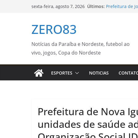
Pular
Últimos:
Prefeitura de J
sexta-feira, agosto 7, 2026
para
mulheres e ent
Lei amplia puni
o
ZERO83
entenda
conteúdo
Capacitação e 
eficiente! – Pr
Prefeitura ampl
Notícias da Paraíba e Nordeste, futebol ao
Sul – Prefeitur
vivo, jogos, Copa do Nordeste
Taça Palácio do
domingo (9) – A
ESPORTES
NOTICIAS
CONTAT
Prefeitura de Nova I
unidades de saúde ad
Organização Social ID