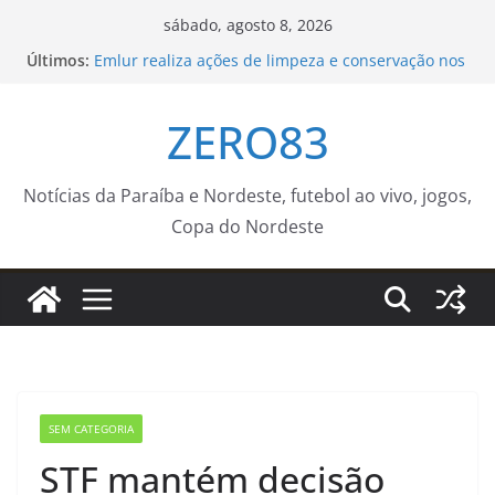
Pular
sábado, agosto 8, 2026
para
Últimos:
Emlur realiza ações de limpeza e conservação nos
o
cemitérios públicos para o Dia dos Pais
Sedurb divulga programação religiosa nos
conteúdo
ZERO83
cemitérios públicos da Capital para o Dia dos Pais
Repertório de Caetano Veloso embala show
exclusivo na TV Brasil
Guarda Municipal capacita novos agentes para
Notícias da Paraíba e Nordeste, futebol ao vivo, jogos,
atuação na Ronda Maria da Penha – Prefeitura da
Copa do Nordeste
Cidade do Rio de Janeiro
Ventania no Rio adia Botafogo x Fluminense pelo
Brasileirão Feminino
SEM CATEGORIA
STF mantém decisão