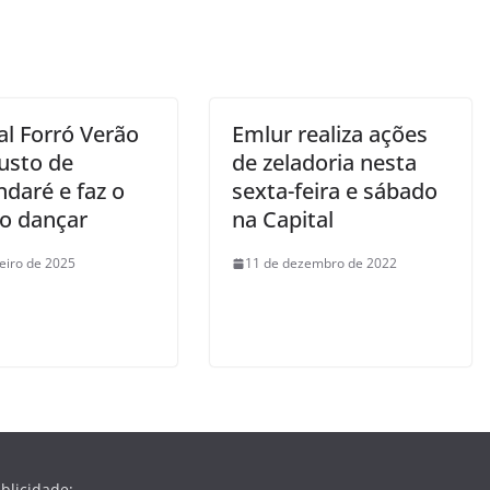
m
al Forró Verão
Emlur realiza ações
Busto de
de zeladoria nesta
daré e faz o
sexta-feira e sábado
co dançar
na Capital
neiro de 2025
11 de dezembro de 2022
blicidade: