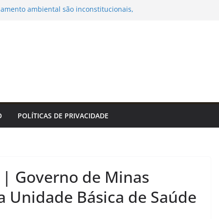
ciamento ambiental são inconstitucionais,
ITAÇÃO PREGÃO ELETRÔNICO Nº. 32/2026 –
 PREÇOS PARA FUTURA AQUISIÇÃO DE
ÁS OXIGÊNIO MEDICINAL E GÁS OXIGÊNIO
 COM FORNECIMENTO DE CILINDROS EM
UANDO APLICÁVEL, PARA ATENDER AS
S DA PREFEITURA MUNICIPAL DE BONITO/MS.
Municipal de Bonito
emprego pode estar mais perto do que você
feitura Estância Turística Guaratinguetá
O
POLÍTICAS DE PRIVACIDADE
icipal de Vacinação Antirrábica começa
– Prefeitura da Cidade do Rio de Janeiro
lhador de Aquidauana leva serviços e
ao programa Meu Bairro Acontece
 | Governo de Minas
a Unidade Básica de Saúde