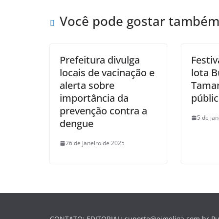
Você pode gostar també
Prefeitura divulga
Festiv
locais de vacinação e
lota 
alerta sobre
Taman
importância da
públi
prevenção contra a
5 de ja
dengue
26 de janeiro de 2025
CONTATO: EDITORIAL: suporte@oimeliga.com.br Pu