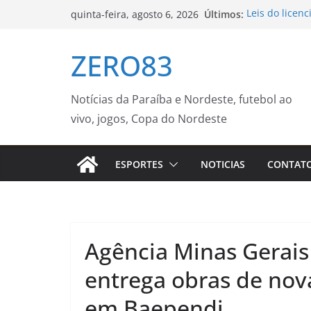
Pular
Últimos:
Leis do licen
quinta-feira, agosto 6, 2026
para
avalia DPU
AVISO DE LIC
o
ZERO83
REGISTRO DE
conteúdo
CARGAS DE G
INDUSTRIAL,
COMODATO, Q
Notícias da Paraíba e Nordeste, futebol ao
NECESSIDADE
vivo, jogos, Copa do Nordeste
– Prefeitura 
Seu próximo 
imagina – Pre
ESPORTES
NOTICIAS
CONTAT
Campanha Mun
neste sábado 
Casa do Traba
orientações 
Agência Minas Gerais
entrega obras de nov
em Baependi