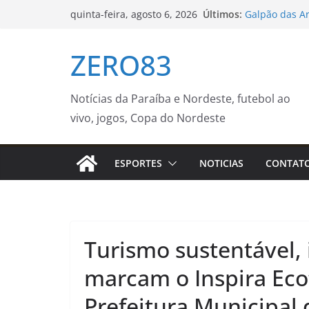
Pular
Últimos:
Galpão das A
quinta-feira, agosto 6, 2026
para
agosto a mos
música e natu
o
ZERO83
Confira as ta
conteúdo
dias 10 a 14 
Nota de Pesar
Projeto ‘Pass
Notícias da Paraíba e Nordeste, futebol ao
fortalece cui
vivo, jogos, Copa do Nordeste
Rio Grande do
km/h
ESPORTES
NOTICIAS
CONTAT
Turismo sustentável,
marcam o Inspira Eco
Prefeitura Municipal 