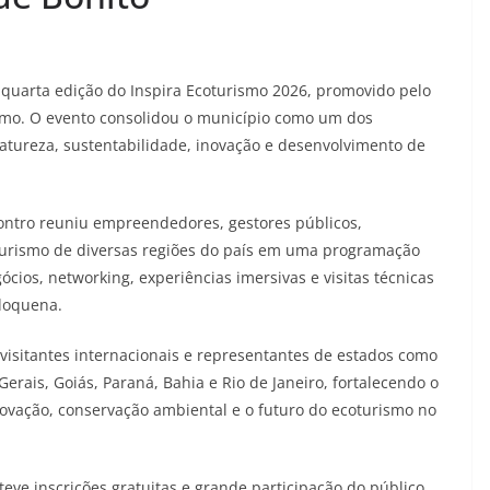
a quarta edição do Inspira Ecoturismo 2026, promovido pelo
smo. O evento consolidou o município como um dos
natureza, sustentabilidade, inovação e desenvolvimento de
contro reuniu empreendedores, gestores públicos,
o turismo de diversas regiões do país em uma programação
cios, networking, experiências imersivas e visitas técnicas
odoquena.
isitantes internacionais e representantes de estados como
erais, Goiás, Paraná, Bahia e Rio de Janeiro, fortalecendo o
novação, conservação ambiental e o futuro do ecoturismo no
teve inscrições gratuitas e grande participação do público,