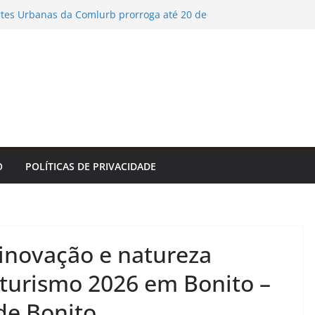
rtes Urbanas da Comlurb prorroga até 20 de
tra Renascimento Urbano, reunindo arte,
reza – Prefeitura da Cidade do Rio de Janeiro
belas dos Jogos Escolares de Sorocaba dos
de agosto – Agência de Notícias
 – IFSP
os na Cidade’ promove inclusão social e
dado em saúde mental por meio da corrida
 Sul terá chuva intensa e ventos de até 100
O
POLÍTICAS DE PRIVACIDADE
 inovação e natureza
turismo 2026 em Bonito –
de Bonito