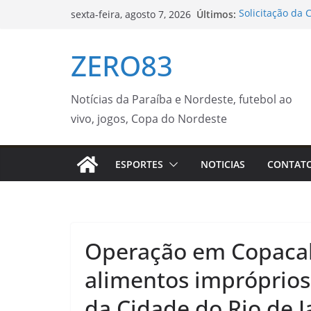
Pular
Últimos:
Solicitação da 
sexta-feira, agosto 7, 2026
para
exclusivamente 
Mão
o
ZERO83
Guaratinguetá r
conteúdo
Amarela na regi
Turística Guara
Trump assina d
Notícias da Paraíba e Nordeste, futebol ao
nascimento
vivo, jogos, Copa do Nordeste
Sintea promove
alternativa e i
Diálogos Intern
ESPORTES
NOTICIAS
CONTAT
mobilidade estu
Operação em Copacab
alimentos impróprios
da Cidade do Rio de J