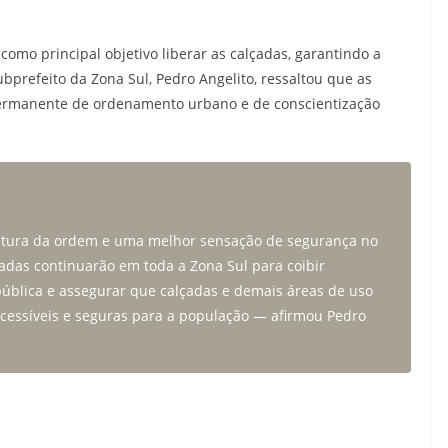
como principal objetivo liberar as calçadas, garantindo a
ubprefeito da Zona Sul, Pedro Angelito, ressaltou que as
permanente de ordenamento urbano e de conscientização
ultura da ordem e uma melhor sensação de segurança no
adas continuarão em toda a Zona Sul para coibir
pública e assegurar que calçadas e demais áreas de uso
ssíveis e seguras para a população — afirmou Pedro