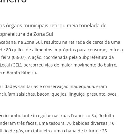
os órgãos municipais retirou meia tonelada de
bprefeitura da Zona Sul
bana, na Zona Sul, resultou na retirada de cerca de uma
 de 80 quilos de alimentos impróprios para consumo, entre a
-feira (08/07). A ação, coordenada pela Subprefeitura da
ocal (GEL), percorreu vias de maior movimento do bairro,
e Barata Ribeiro.
laridades sanitárias e conservação inadequada, eram
luíam salsichas, bacon, queijos, linguiça, presunto, ovos,
io ambulante irregular nas ruas Francisco Sá, Rodolfo
enderam três facas, uma tesoura, 76 bebidas diversas, 16
tijão de gás, um tabuleiro, uma chapa de fritura e 25