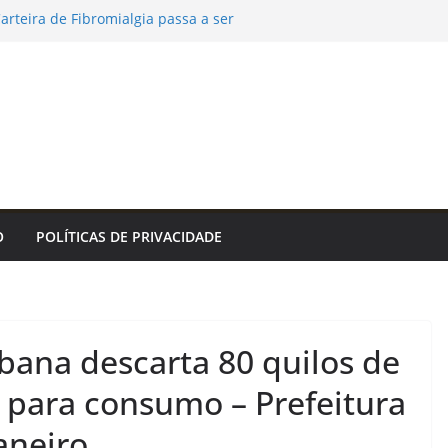
Carteira de Fibromialgia passa a ser
pelo aplicativo João Pessoa na Palma da
ealizará ação de vacinação contra a Febre
ão da Rocinha – Prefeitura Estância
tinguetá
ecretos e restringe cidadania por
 encontro sobre autismo, comunicação
nclusão em Sorocaba – Agência de Notícias
acionais apresenta experiência de
O
POLÍTICAS DE PRIVACIDADE
dantil em Portugal – IFSP
ana descarta 80 quilos de
 para consumo – Prefeitura
aneiro