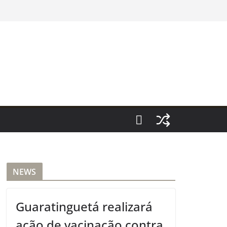
NEWS
Guaratinguetá realizará
ação de vacinação contra