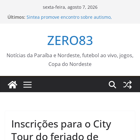
Pular
sexta-feira, agosto 7, 2026
para
Últimos:
Sintea promove encontro sobre autismo,
o
comunicação alternativa e inclusão em Sorocaba –
Agência de Notícias
conteúdo
ZERO83
Taça Palácio dos Tropeiros 2026 tem único jogo
neste domingo (9) – Agência de Notícias
Prefeitura de João Pessoa fortalece rede de
proteção às mulheres e entende que acolher é
Notícias da Paraíba e Nordeste, futebol ao vivo, jogos,
salvar vidas
Copa do Nordeste
Guaratinguetá realizará ação de vacinação contra
a Febre Amarela na região da Rocinha – Prefeitura
Estância Turística Guaratinguetá
Trump assina decretos e restringe cidadania por
nascimento
Inscrições para o City
Tour do feriado de